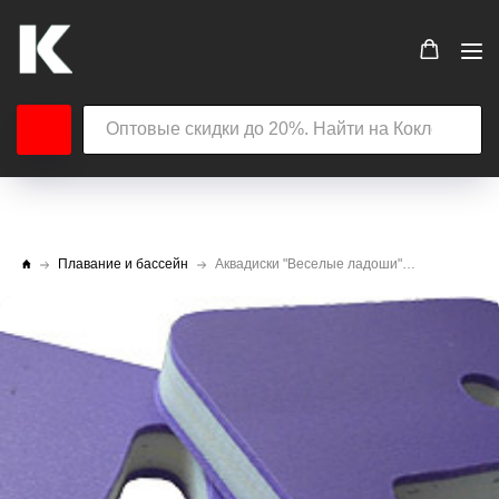
Плавание и бассейн
Аквадиски "Веселые ладоши" для аквааэробики АВ