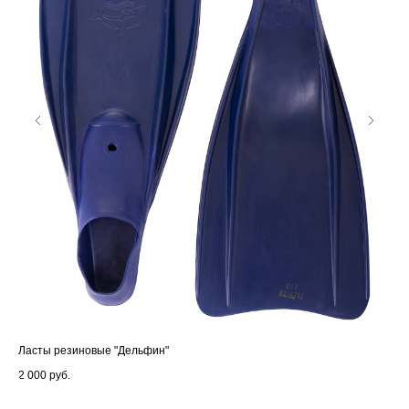
Ласты резиновые "Дельфин"
Дет
2 000
руб.
99