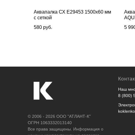
зрослая,
Аквапалка СХ E29453 1500х60 мм
Аква
ИКС
с сеткой
AQU
580
руб.
5 99
Конта
Наш мно
8 (800) 
Электро
koklenk
© 2006 - 2026 ООО "АТЛАНТ-К"
ОГРН 1063332013140
Все права защищены. Информация о