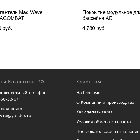
гантели Mad Wave
Покрытие модульное дл
ACOMBAT
бассейна АБ
0
руб.
4 780
руб.
кты Кокленков.РФ
Клиентам
гоканальный телефон:
На Главную
550-33-67
О Компании и производстве
нная почта:
Как сделать заказ
ov.ru@yandex.ru
Условия обмена и возрата
Пользовательское соглашение