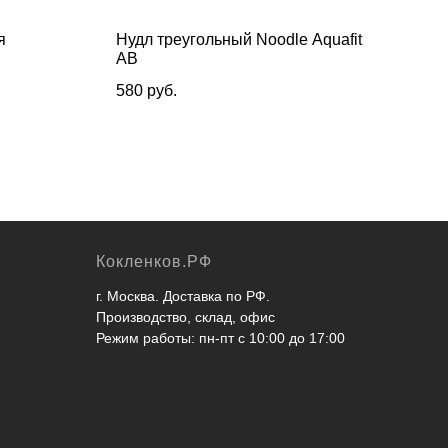
я
Нудл треугольный Noodle Aquafit
Пов
АВ
пан
2,5
580
руб.
380
Кокленков.РФ
г. Москва. Доставка по РФ.
Производство, склад, офис
Режим работы: пн-пт с 10:00 до 17:00