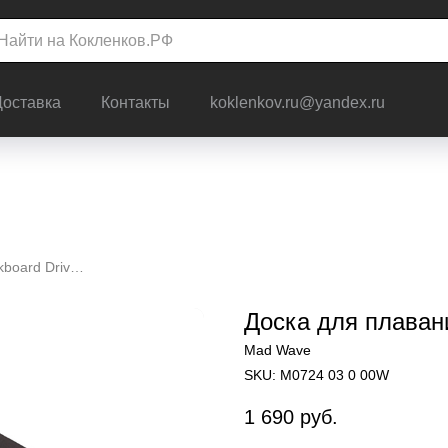
Доставка
Контакты
koklenkov.ru@yandex.ru
Доска для плавания Kickboard Drive Mad Wave
Доска для плаван
Mad Wave
SKU:
M0724 03 0 00W
1 690
руб.