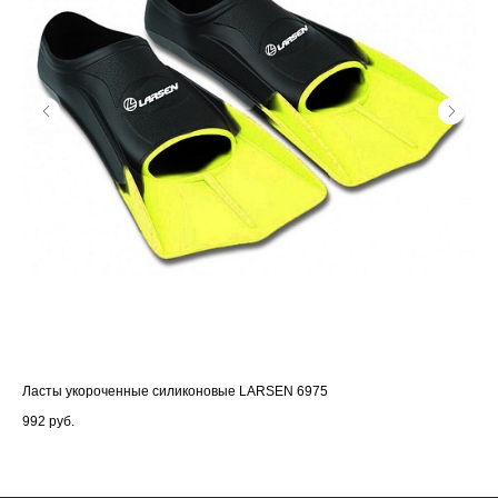
Ласты укороченные силиконовые LARSEN 6975
Шес
992
руб.
98