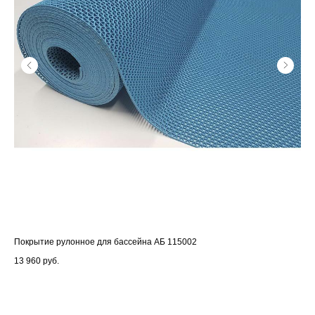
Покрытие рулонное для бассейна АБ 115002
Дос
13 960
руб.
3 4