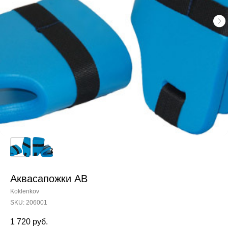
Аквасапожки АВ
Koklenkov
SKU:
206001
1 720
руб.