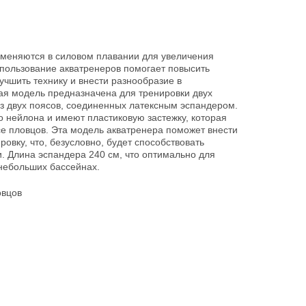
меняются в силовом плавании для увеличения
спользование акватренеров помогает повысить
учшить технику и внести разнообразие в
ая модель предназначена для тренировки двух
из двух поясов, соединенных латексным эспандером.
о нейлона и имеют пластиковую застежку, которая
е пловцов. Эта модель акватренера поможет внести
овку, что, безусловно, будет способствовать
. Длина эспандера 240 см, что оптимально для
в небольших бассейнах.
овцов