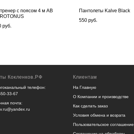
тренер с поясом 4 м АВ
Пантолеты Kalve Black
ROTONUS
550
руб.
0
руб.
кты Кокленков.РФ
Клиентам
гоканальный телефон:
На Главную
550-33-67
О Компании и производстве
нная почта:
Как сделать заказ
ov.ru@yandex.ru
Условия обмена и возрата
Пользовательское соглашение
Соглашение на обработку