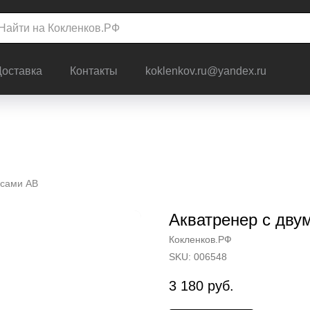
Доставка
Контакты
koklenkov.ru@yandex.ru
ясами АВ
Акватренер с дву
Кокленков.РФ
SKU:
006548
3 180
руб.