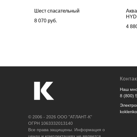
vas
Шест спасательный
Аква
HYD
8 070
руб.
4 88
Конта
Наш мно
8 (800) 
Электро
koklenk
© 2006 - 2026 ООО "АТЛАНТ-К"
ОГРН 1063332013140
Все права защищены. Информация о
ценах и комплектациях не является