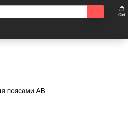
Cart
мя поясами АВ