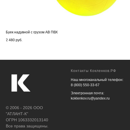
Буек надувной с грузом АВ ПВХ
Ут
2 480
руб.
7 0
Контакты Кокленков.РФ
Наш многоканальный телефон:
8 (800) 550-33-67
Электронная почта:
koklenkov.ru@yandex.ru
© 2006 - 2026 ООО
"АТЛАНТ-К"
ОГРН 1063332013140
Все права защищены.