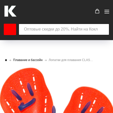
Плавание и бассейн
Лопатки для плавания CLASSIC HYDROTONUS АВ