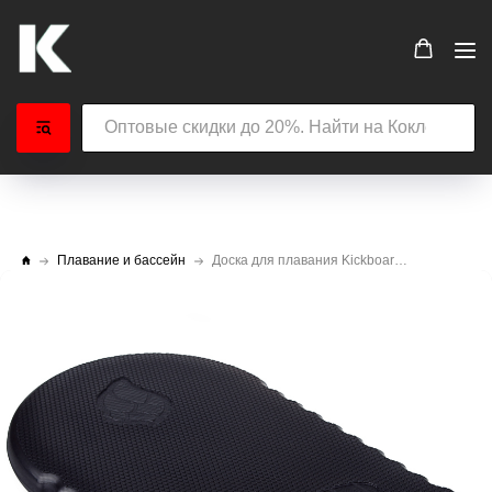
Плавание и бассейн
Доска для плавания Kickboard Pull Kick Super Hard Mad Wave