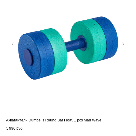
Аквагантели Dumbells Round Bar Float, 1 pcs Mad Wave
Очк
1 990
руб.
2 6