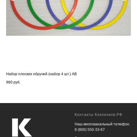
Набор плоских обручей (набор 4 шт.) АВ
Дос
860
руб.
1 6
Контакты Кокленков.РФ
Наш многоканальный телефон:
8 (800) 550-33-67