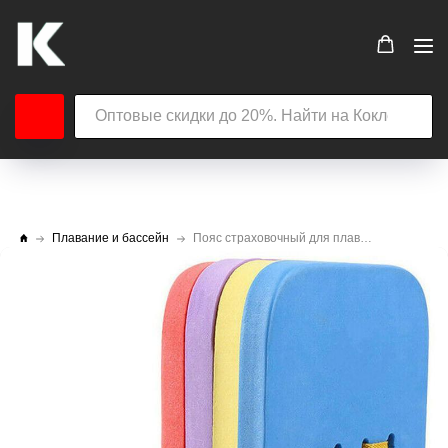
Плавание и бассейн
Пояс страховочный для плавания СХ E29447 4-х секционный 27x21x2 см