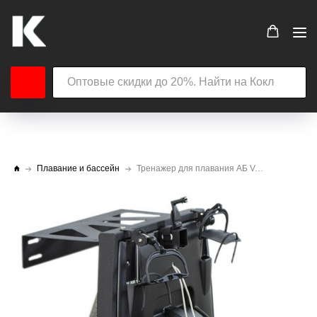
Плавание и бассейн
Тренажер для плавания АБ Vasa Space saver swim ergometer (С монитором PM3)