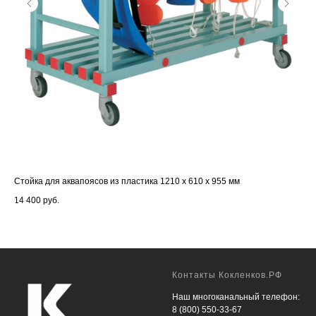
Стойка для аквапоясов из пластика 1210 х 610 х 955 мм
Пл
14 400
руб.
58 
Контакты Кокленков.РФ
Наш многоканальный телефон:
8 (800) 550-33-67