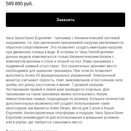
589 880
руб.
Заказать
Vasa SpaceSaver Ergometer - тренажер с биокинетической системой
нагружения, т.е. при увеличении прилагаемой нагрузки увеличивается
обратное сопротивление. Это позволяет создать имитацию нагрузки
при движениях пловца в воде. В отличии от Vasa SwimErgometer
данная модель комплектуется только биокинетическим блоком с
комплектом крепежа к стене и опорой на пол. Рама тренажера с
подвижной скамьей отсутствует. Это значительно экономит место
необходимое для хранения тренажера. При этом он позволяет
выполнять более 50 функциональных упражнений. Электронный
монитор считывает скорость, темп, максимальную и постоянную силу
гребка, его длину, расстояние и время. 7 уровней нагрузки.
Тестирование правой и левой руки проводится отдельно. Для
тренировки на таком тренажере можно использовать любую
гимнастическую скамью, подходящую по размеру. Большое количество
дополнительных возможностей создаёт использование таких
аксессуаров, как манжеты Ankle Straps, вёсла для Canoe и Kayak
Ergometer, балансировочные платформы и подушки. Vasa SpaceSaver
Ergometer рекомендуется для использования в домашних условиях
или в клубах, где требуется сэкономить место.