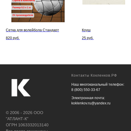
Сетка для волейбола Стандарт
Коуш
820
руб.
25
руб.
Контакты Кокленков.РФ
Наш многоканальный телефон:
8 (800) 550-33-67
Электронная почта:
koklenkov.ru@yandex.ru
© 2006 - 2026 ООО
"АТЛАНТ-К"
ОГРН 1063332013140
Все права защищены.