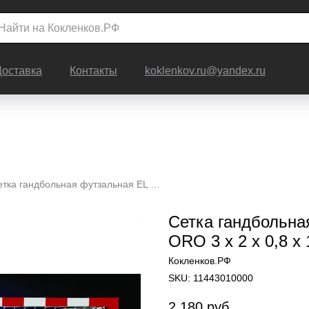
Доставка
Контакты
koklenkov.ru@yandex.ru
Сетка гандбольная футзальная EL LEON DE ORO 3 x 2 x 0,8 x 1 м
Сетка гандбольн
ORO 3 x 2 x 0,8 x 
Кокленков.РФ
SKU:
11443010000
2 180
руб.