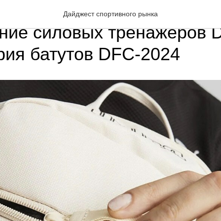
Puma: мячи, рюкзаки и сум
Дайджест спортивного рынка
ние силовых тренажеров 
рия батутов DFC-2024