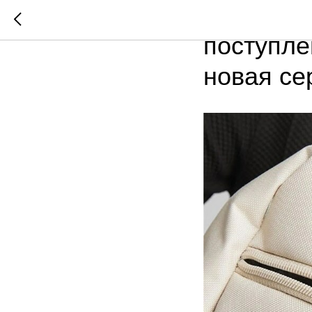
Новинки 
поступле
новая се