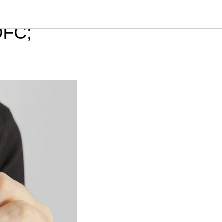
ки;
DFC;