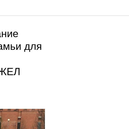
ание
камьи для
ФЖЕЛ