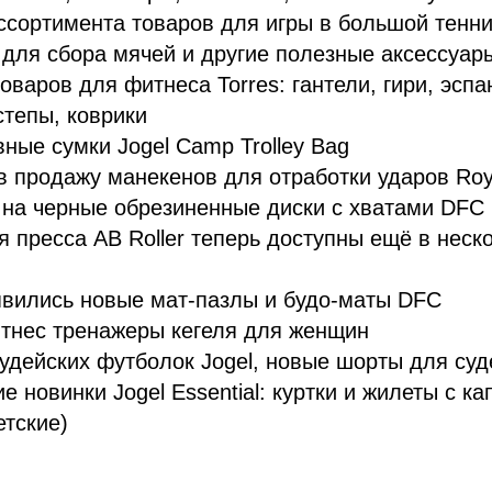
сортимента товаров для игры в большой теннис
 для сбора мячей и другие полезные аксессуар
оваров для фитнеса Torres: гантели, гири, эсп
степы, коврики
ные сумки Jogel Camp Trolley Bag
 продажу манекенов для отработки ударов Roya
 на черные обрезиненные диски с хватами DFC
 пресса AB Roller теперь доступны ещё в неск
явились новые мат-пазлы и будо-маты DFC
итнес тренажеры кегеля для женщин
удейских футболок Jogel, новые шорты для суд
е новинки Jogel Essential: куртки и жилеты с 
етские)