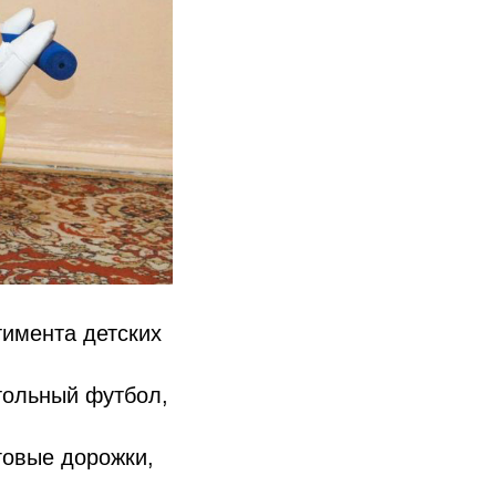
имента детских
тольный футбол,
говые дорожки,