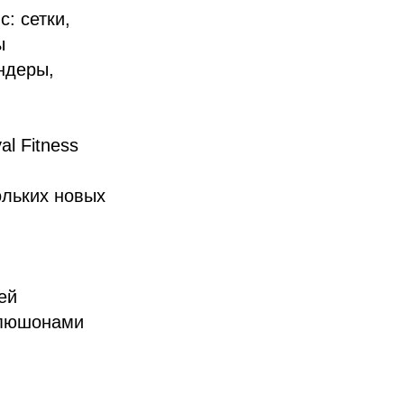
: сетки,
ы
андеры,
l Fitness
ольких новых
ей
капюшонами