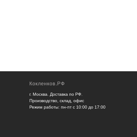
ямых
Парашют скоростной 140см син/
Наб
бел
см (
3 290
руб.
10 
Кокленков.РФ
г. Москва. Доставка по РФ.
Производство, склад, офис
Режим работы: пн-пт с 10:00 до 17:00