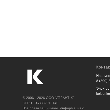
ная
Тейп кинезиологический Tmax
Барь
 метров,
Extra Sticky Black
плас
осно
680
руб.
380
Конта
Наш мно
8 (800) 
Электро
koklenk
© 2006 - 2026 ООО "АТЛАНТ-К"
ОГРН 1063332013140
Все права защищены. Информация о