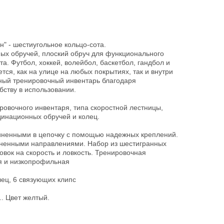
н" - шестиугольное кольцо-сота.
ых обручей, плоский обруч для функционального
та. Футбол, хоккей, волейбол, баскетбол, гандбол и
тся, как на улице на любых покрытиях, так и внутри
ый тренировочный инвентарь благодаря
ству в использовании.
ровочного инвентаря, типа скоростной лестницы,
динационных обручей и колец.
иненными в цепочку с помощью надежных креплений.
ененными направлениями. Набор из шестигранных
овок на скорость и ловкость. Тренировочная
я и низкопрофильная
лец, 6 связующих клипс
. Цвет желтый.