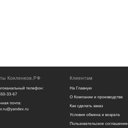
ер тренировочный
Набор алюминиевых пр
тиковый ЕК с утяжелителем в
барьеров (10 шт.)
вании
руб.
23 200
руб.
кты Кокленков.РФ
Клиентам
гоканальный телефон:
На Главную
550-33-67
О Компании и производстве
нная почта:
Как сделать заказ
ov.ru@yandex.ru
Условия обмена и возрата
Пользовательское соглашение