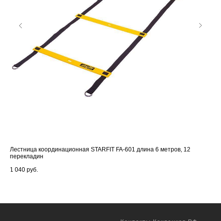
Лестница координационная STARFIT FA-601 длина 6 метров, 12
Дос
перекладин
16 
1 040
руб.