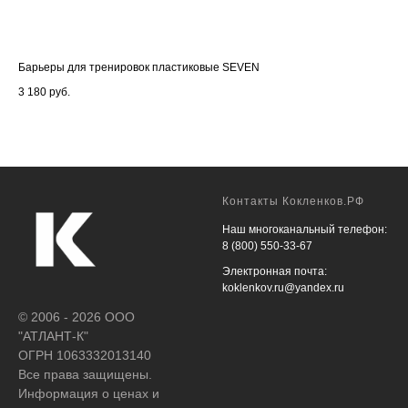
Барьеры для тренировок пластиковые SEVEN
Тел
шт.
3 180
руб.
7 1
Контакты Кокленков.РФ
Наш многоканальный телефон:
8 (800) 550-33-67
Электронная почта:
koklenkov.ru@yandex.ru
© 2006 - 2026 ООО
"АТЛАНТ-К"
ОГРН 1063332013140
Все права защищены.
Информация о ценах и