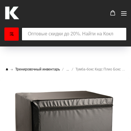
Тренировочный инвентарь
...
Тумба-бокс Кидс Плио Бокс 40x40x40 см