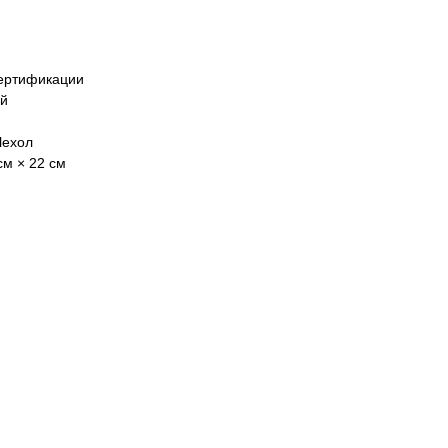
ертификации
ай
Чехол
см × 22 см