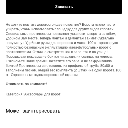
Заказать
Не хотите портить дорогостоящее покрытие? Ворота нужно часто
убирать, чтобы использовать площадку для других видов спорта?
Специальные противовесы позволяют установить ворота в любом,
удобном Вам месте. Теперь монтаж и демонтаж займет буквально
пару минут. Удобные ручки для переноса и масса 100 кг гарантируют
полностью безопасную эксплуатацию мини-футбольных ворот с
противовесами. Отлично смотрятся как в зале, так и на улице!
Порошковая покраска не боится ни дождя, ни солнца, ни мороза.
Сэкономьте Ваше время! Посвятите его себе, а не закручиванию
болтов! Противовесы изготовлены из профильной трубы 80х80 и
заполнены песком, общий вес комплекта (2 штуки) на одни ворота 100
кг . Окрашены методом порошковой окраски.
Стоимость за комплект!
Категория: Аксессуары для ворот
Может заинтерисовать