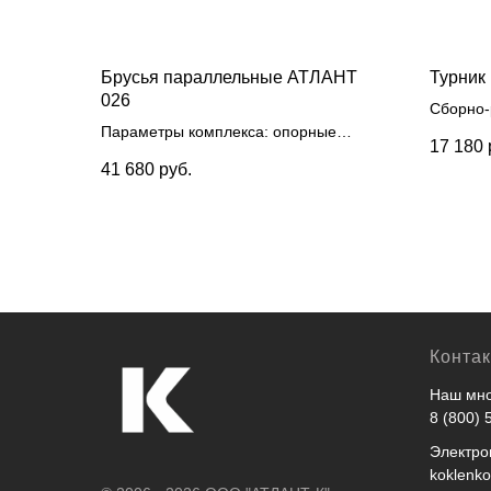
Брусья параллельные АТЛАНТ
Турник
026
Сборно-
Параметры комплекса: опорные
длиной 
17 180
столбы из трубы 76 мм, перекладины
водосто
41 680
руб.
брусьев 42 мм, метал. хомуты
перекла
Конта
Наш мно
8 (800) 
Электро
koklenk