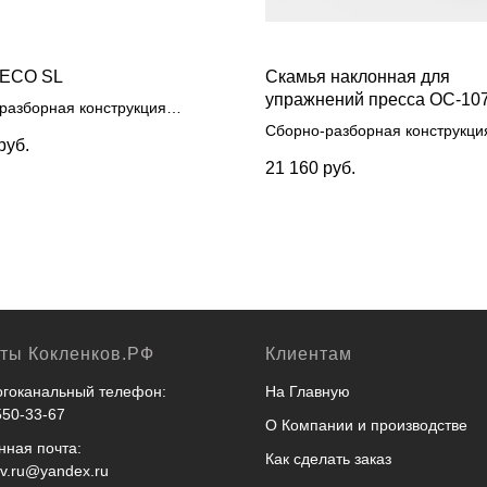
 ECO SL
Скамья наклонная для
упражнений пресса ОС-10
разборная конструкция
1,3 м из деревянных
Сборно-разборная конструкци
руб.
йких стоек и металлических
длиной 1,5 м из стоек диамет
21 160
руб.
дин с полимерным покрытием
мм и перекладин диаметром 
кты Кокленков.РФ
Клиентам
гоканальный телефон:
На Главную
550-33-67
О Компании и производстве
нная почта:
Как сделать заказ
ov.ru@yandex.ru