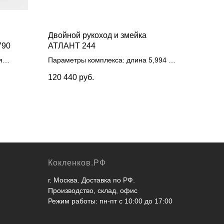
Двойной рукоход и змейка
790
АТЛАНТ 244
я
Параметры комплекса: длина 5,994 м,
ром 80
ширина 1,450 м, высота 2,495 м,
120 440
руб.
32 мм
опорные столбы из трубы 108 мм
,
несущие элементы рукоходов и змейки
из трубы 42 мм
, перемычки рукоходов
и змейки из трубы 33 мм
, метал.
хомуты
Кокленков.РФ
г. Москва. Доставка по РФ.
Производство, склад, офис
Режим работы: пн-пт с 10:00 до 17:00