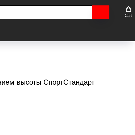
Cart
нием высоты СпортСтандарт