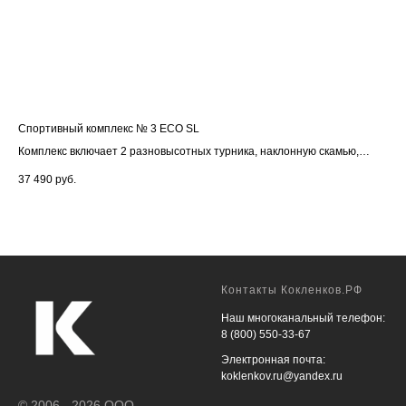
Спортивный комплекс № 3 ECO SL
Спо
Комплекс включает 2 разновысотных турника, наклонную скамью,
Ком
брусья. Сборно-разборная конструкция длиной 3,7 м
Сбо
37 490
руб.
52 
Контакты Кокленков.РФ
Наш многоканальный телефон:
8 (800) 550-33-67
Электронная почта:
koklenkov.ru@yandex.ru
© 2006 - 2026 ООО