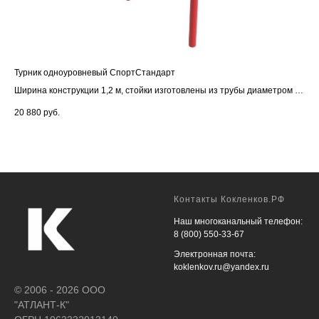
Турник одноуровневый СпортСтандарт
Бру
Сп
Ширина конструкции 1,2 м, стойки изготовлены из трубы диаметром 89
Дли
мм
мм, перекладины из трубы 34 мм, порошковая окраска, цвет на выбор.
20 880
руб.
с и
Установка перекладины с помощью хомутов на желаемой высоте от
22 
так
поверхности.
Контакты Кокленков.РФ
Наш многоканальный телефон:
8 (800) 550-33-67
Электронная почта:
koklenkov.ru@yandex.ru
© 2006 - 2026 ООО
"АТЛАНТ-К"