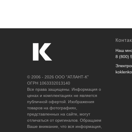
бруса хвойных пород класса «А»
хомуты
сечением 100х500 мм
Конта
Наш мно
8 (800) 
Электро
koklenk
© 2006 - 2026 ООО "АТЛАНТ-К"
ОГРН 1063332013140
Все права защищены. Информация о
ценах и комплектациях не является
публичной офертой. Изображения
товаров на фотографиях,
представленных на сайте, могут
отличаться от оригиналов. Обращаем
Ваше внимание, что вся информация,