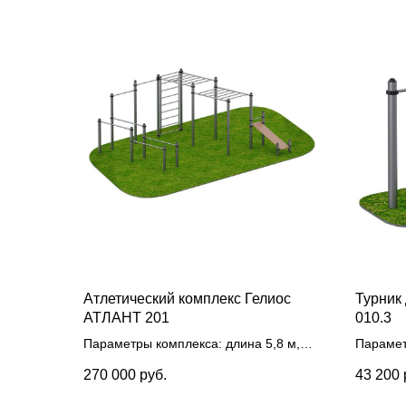
Атлетический комплекс Гелиос
Турник
АТЛАНТ 201
010.3
Параметры комплекса: длина 5,8 м,
Парамет
ширина 5,3 м, высота 3,3 м, рама из
ширина 
270 000
руб.
43 200
трубы 76 мм
, перекладины из трубы
из труб
33,5 мм
, метал. хомуты, лежак из
калибро