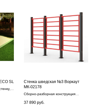
 ECO SL
Стенка шведская №3 Воркаут
МК-02178
тенку, 3
онную
Сборно-разборная конструкция
шириной 3,8 м из стоек диаметром 60
37 890
руб.
мм и перекладин диаметром 32 мм