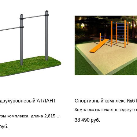
 двухуровневый АТЛАНТ
Спортивный комплекс №6
Комплекс включает шведскую с
ры комплекса: длина 2,815 м,
разновысотных турника, накл
38 490
руб.
0,140 м, высота 1,830 м, рама
скамью. Сборно-разборная
руб.
ы 114 мм
, перекладины из
конструкция длиной 3,1 м
ванного прутка 32 мм
, метал.