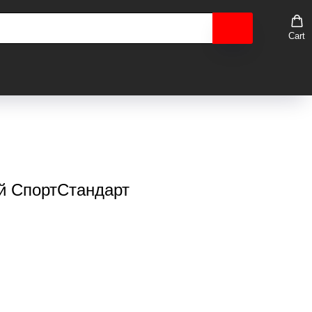
Cart
й СпортСтандарт