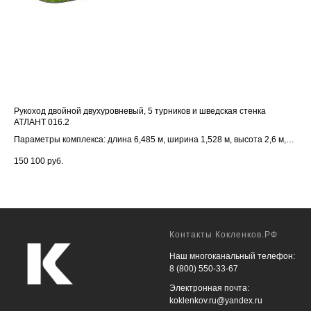
Рукоход двойной двухуровневый, 5 турников и шведская стенка
Спо
АТЛАНТ 016.2
0
Ком
Параметры комплекса: длина 6,485 м, ширина 1,528 м, высота 2,6 м,
нак
66 
опорные столбы из трубы 76 мм
, перекладины турников из трубы 33,5
раз
150 100
руб.
мм
Контакты Кокленков.РФ
Наш многоканальный телефон:
8 (800) 550-33-67
Электронная почта:
koklenkov.ru@yandex.ru