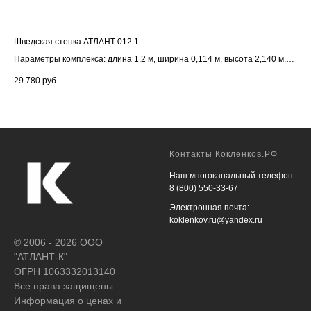
Шведская стенка АТЛАНТ 012.1
Сп
0
Параметры комплекса: длина 1,2 м, ширина 0,114 м, высота 2,140 м,
рама из трубы 114 мм
, перекладины из трубы 33,5 мм
29 780
руб.
22 
Контакты Кокленков.РФ
Наш многоканальный телефон:
8 (800) 550-33-67
Электронная почта:
koklenkov.ru@yandex.ru
© 2006 - 2026 ООО
"АТЛАНТ-К"
ОГРН 1063332013140
Все права защищены.
Информация о ценах и