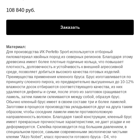
108 840
руб.
Заказать
Материал:
Для производства ИК Perfetto Sport используется отборный
пиломатериал хвойных пород из северных регионов. Благодаря этому
древесина имеет более плотные годичные кольца, что повышает
плотность, долговечность и устойчивость к внешней агрессивной
среде, позволяет добиться высокого качества готовых изделий.
Преимущества применения клееного бруса: Брус изготавливается по
принципу слоеного пирога, из предварительно высушенных до 10-12%
влажности досок отбираются соответствующего качества, из них
удаляются дефекты и сучки, после этого из заготовок сращивается
ламель, затем ламели склеиваются между собой, образуя брус.
Обычно клееный брус имеет в своем составе три и более ламелей.
Заготовки в процессе производства укладываются друг на друга таким
образом, чтобы соседние ламели имели противоположную
направленность волокон. Благодаря такой конструкции, клееный брус
имеет прекрасные прочностные характеристики, не дает усадки и не
деформируется. Склейка производится под большим давлением, в
специальном прессе, самыми современными экологически чистыми
клеями "Akzo Nobel", класс прочности готового бруса - D4, что