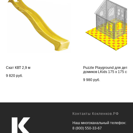
Скат КВТ 2,9 м
Puzzle Playground для детски
домиков LKids 175 х 175 см 
9 820
руб.
9 980
руб.
Контакты Кокленков.РФ
Наш многоканальный телефон:
8 (800) 550-33-67