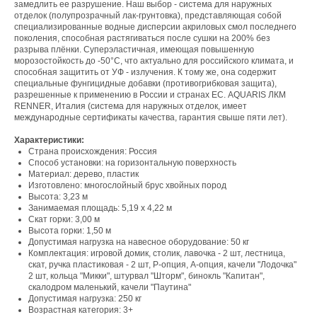
замедлить ее разрушение. Наш выбор - система для наружных
отделок (полупрозрачный лак-грунтовка), представляющая собой
специализированные водные дисперсии акриловых смол последнего
поколения, способная растягиваться после сушки на 200% без
разрыва плёнки. Суперэластичная, имеющая повышенную
морозостойкость до -50°С, что актуально для российского климата, и
способная защитить от УФ - излучения. К тому же, она содержит
специальные фунгицидные добавки (противогрибковая защита),
разрешенные к применению в России и странах ЕС. AQUARIS ЛКМ
RENNER, Италия (система для наружных отделок, имеет
международные сертификаты качества, гарантия свыше пяти лет).
Характеристики:
Страна происхождения: Россия
Способ установки: на горизонтальную поверхность
Материал: дерево, пластик
Изготовлено: многослойный брус хвойных пород
Высота: 3,23 м
Занимаемая площадь: 5,19 х 4,22 м
Скат горки: 3,00 м
Высота горки: 1,50 м
Допустимая нагрузка на навесное оборудование: 50 кг
Комплектация: игровой домик, столик, лавочка - 2 шт, лестница,
скат, ручка пластиковая - 2 шт, Р-опция, А-опция, качели "Лодочка"
2 шт, кольца "Микки", штурвал "Шторм", бинокль "Капитан",
скалодром маленький, качели "Паутина"
Допустимая нагрузка: 250 кг
Возрастная категория: 3+