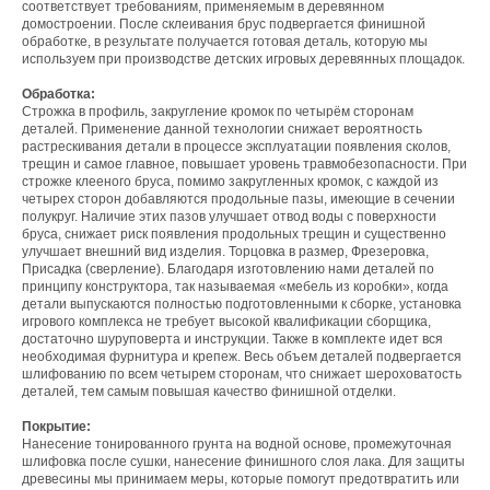
соответствует требованиям, применяемым в деревянном
домостроении. После склеивания брус подвергается финишной
обработке, в результате получается готовая деталь, которую мы
используем при производстве детских игровых деревянных площадок.
Обработка:
Строжка в профиль, закругление кромок по четырём сторонам
деталей. Применение данной технологии снижает вероятность
растрескивания детали в процессе эксплуатации появления сколов,
трещин и самое главное, повышает уровень травмобезопасности. При
строжке клееного бруса, помимо закругленных кромок, с каждой из
четырех сторон добавляются продольные пазы, имеющие в сечении
полукруг. Наличие этих пазов улучшает отвод воды с поверхности
бруса, снижает риск появления продольных трещин и существенно
улучшает внешний вид изделия. Торцовка в размер, Фрезеровка,
Присадка (сверление). Благодаря изготовлению нами деталей по
принципу конструктора, так называемая «мебель из коробки», когда
детали выпускаются полностью подготовленными к сборке, установка
игрового комплекса не требует высокой квалификации сборщика,
достаточно шуруповерта и инструкции. Также в комплекте идет вся
необходимая фурнитура и крепеж. Весь объем деталей подвергается
шлифованию по всем четырем сторонам, что снижает шероховатость
деталей, тем самым повышая качество финишной отделки.
Покрытие:
Нанесение тонированного грунта на водной основе, промежуточная
шлифовка после сушки, нанесение финишного слоя лака. Для защиты
древесины мы принимаем меры, которые помогут предотвратить или