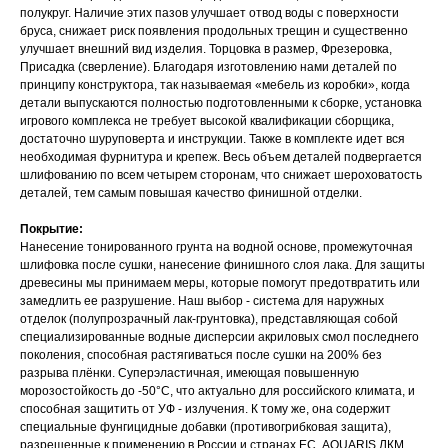
полукруг. Наличие этих пазов улучшает отвод воды с поверхности
бруса, снижает риск появления продольных трещин и существенно
улучшает внешний вид изделия. Торцовка в размер, Фрезеровка,
Присадка (сверление). Благодаря изготовлению нами деталей по
принципу конструктора, так называемая «мебель из коробки», когда
детали выпускаются полностью подготовленными к сборке, установка
игрового комплекса не требует высокой квалификации сборщика,
достаточно шуруповерта и инструкции. Также в комплекте идет вся
необходимая фурнитура и крепеж. Весь объем деталей подвергается
шлифованию по всем четырем сторонам, что снижает шероховатость
деталей, тем самым повышая качество финишной отделки.
Покрытие:
Нанесение тонированного грунта на водной основе, промежуточная
шлифовка после сушки, нанесение финишного слоя лака. Для защиты
древесины мы принимаем меры, которые помогут предотвратить или
замедлить ее разрушение. Наш выбор - система для наружных
отделок (полупрозрачный лак-грунтовка), представляющая собой
специализированные водные дисперсии акриловых смол последнего
поколения, способная растягиваться после сушки на 200% без
разрыва плёнки. Суперэластичная, имеющая повышенную
морозостойкость до -50°С, что актуально для российского климата, и
способная защитить от УФ - излучения. К тому же, она содержит
специальные фунгицидные добавки (противогрибковая защита),
разрешенные к применению в России и странах ЕС. AQUARIS ЛКМ