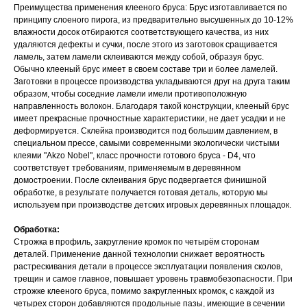
Преимущества применения клееного бруса: Брус изготавливается по
принципу слоеного пирога, из предварительно высушенных до 10-12%
влажности досок отбираются соответствующего качества, из них
удаляются дефекты и сучки, после этого из заготовок сращивается
ламель, затем ламели склеиваются между собой, образуя брус.
Обычно клееный брус имеет в своем составе три и более ламелей.
Заготовки в процессе производства укладываются друг на друга таким
образом, чтобы соседние ламели имели противоположную
направленность волокон. Благодаря такой конструкции, клееный брус
имеет прекрасные прочностные характеристики, не дает усадки и не
деформируется. Склейка производится под большим давлением, в
специальном прессе, самыми современными экологически чистыми
клеями "Akzo Nobel", класс прочности готового бруса - D4, что
соответствует требованиям, применяемым в деревянном
домостроении. После склеивания брус подвергается финишной
обработке, в результате получается готовая деталь, которую мы
используем при производстве детских игровых деревянных площадок.
Обработка:
Строжка в профиль, закругление кромок по четырём сторонам
деталей. Применение данной технологии снижает вероятность
растрескивания детали в процессе эксплуатации появления сколов,
трещин и самое главное, повышает уровень травмобезопасности. При
строжке клееного бруса, помимо закругленных кромок, с каждой из
четырех сторон добавляются продольные пазы, имеющие в сечении