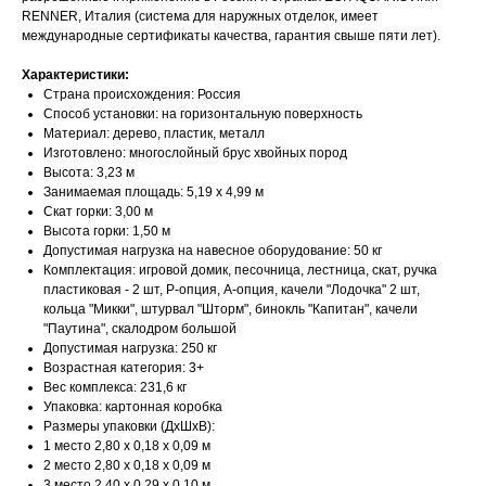
RENNER, Италия (система для наружных отделок, имеет
международные сертификаты качества, гарантия свыше пяти лет).
Характеристики:
Страна происхождения: Россия
Способ установки: на горизонтальную поверхность
Материал: дерево, пластик, металл
Изготовлено: многослойный брус хвойных пород
Высота: 3,23 м
Занимаемая площадь: 5,19 х 4,99 м
Скат горки: 3,00 м
Высота горки: 1,50 м
Допустимая нагрузка на навесное оборудование: 50 кг
Комплектация: игровой домик, песочница, лестница, скат, ручка
пластиковая - 2 шт, Р-опция, А-опция, качели "Лодочка" 2 шт,
кольца "Микки", штурвал "Шторм", бинокль "Капитан", качели
"Паутина", скалодром большой
Допустимая нагрузка: 250 кг
Возрастная категория: 3+
Вес комплекса: 231,6 кг
Упаковка: картонная коробка
Размеры упаковки (ДхШхВ):
1 место 2,80 х 0,18 х 0,09 м
2 место 2,80 х 0,18 х 0,09 м
3 место 2,40 х 0,29 х 0,10 м