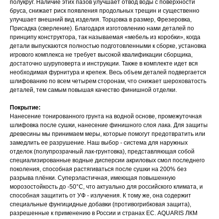
полукруг. Наличие этих пазов улучшает отвод воды с поверхности
бруса, снижает риск появления продольных трещин и существенно
улучшает внешний вид изделия. Торцовка в размер, Фрезеровка,
Присадка (сверление). Благодаря изготовлению нами деталей по
принципу конструктора, так называемая «мебель из коробки», когда
детали выпускаются полностью подготовленными к сборке, установка
игрового комплекса не требует высокой квалификации сборщика,
достаточно шуруповерта и инструкции. Также в комплекте идет вся
необходимая фурнитура и крепеж. Весь объем деталей подвергается
шлифованию по всем четырем сторонам, что снижает шероховатость
деталей, тем самым повышая качество финишной отделки.
Покрытие:
Нанесение тонированного грунта на водной основе, промежуточная
шлифовка после сушки, нанесение финишного слоя лака. Для защиты
древесины мы принимаем меры, которые помогут предотвратить или
замедлить ее разрушение. Наш выбор - система для наружных
отделок (полупрозрачный лак-грунтовка), представляющая собой
специализированные водные дисперсии акриловых смол последнего
поколения, способная растягиваться после сушки на 200% без
разрыва плёнки. Суперэластичная, имеющая повышенную
морозостойкость до -50°С, что актуально для российского климата, и
способная защитить от УФ - излучения. К тому же, она содержит
специальные фунгицидные добавки (противогрибковая защита),
разрешенные к применению в России и странах ЕС. AQUARIS ЛКМ