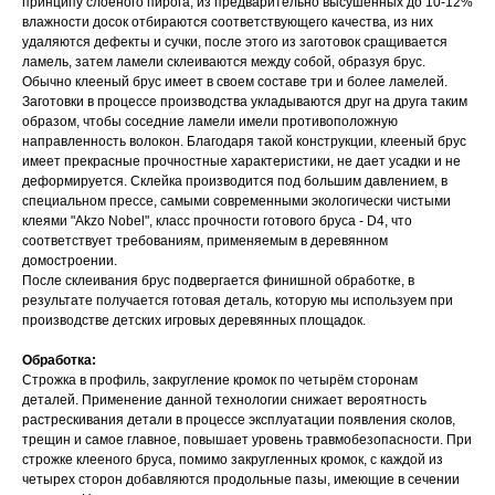
принципу слоеного пирога, из предварительно высушенных до 10-12%
влажности досок отбираются соответствующего качества, из них
удаляются дефекты и сучки, после этого из заготовок сращивается
ламель, затем ламели склеиваются между собой, образуя брус.
Обычно клееный брус имеет в своем составе три и более ламелей.
Заготовки в процессе производства укладываются друг на друга таким
образом, чтобы соседние ламели имели противоположную
направленность волокон. Благодаря такой конструкции, клееный брус
имеет прекрасные прочностные характеристики, не дает усадки и не
деформируется. Склейка производится под большим давлением, в
специальном прессе, самыми современными экологически чистыми
клеями "Akzo Nobel", класс прочности готового бруса - D4, что
соответствует требованиям, применяемым в деревянном
домостроении.
После склеивания брус подвергается финишной обработке, в
результате получается готовая деталь, которую мы используем при
производстве детских игровых деревянных площадок.
Обработка:
Строжка в профиль, закругление кромок по четырём сторонам
деталей. Применение данной технологии снижает вероятность
растрескивания детали в процессе эксплуатации появления сколов,
трещин и самое главное, повышает уровень травмобезопасности. При
строжке клееного бруса, помимо закругленных кромок, с каждой из
четырех сторон добавляются продольные пазы, имеющие в сечении