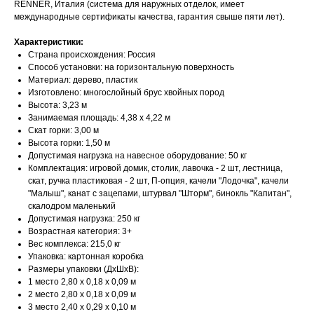
RENNER, Италия (система для наружных отделок, имеет
международные сертификаты качества, гарантия свыше пяти лет).
Характеристики:
Страна происхождения: Россия
Способ установки: на горизонтальную поверхность
Материал: дерево, пластик
Изготовлено: многослойный брус хвойных пород
Высота: 3,23 м
Занимаемая площадь: 4,38 х 4,22 м
Скат горки: 3,00 м
Высота горки: 1,50 м
Допустимая нагрузка на навесное оборудование: 50 кг
Комплектация: игровой домик, столик, лавочка - 2 шт, лестница,
скат, ручка пластиковая - 2 шт, П-опция, качели "Лодочка", качели
"Малыш", канат с зацепами, штурвал "Шторм", бинокль "Капитан",
скалодром маленький
Допустимая нагрузка: 250 кг
Возрастная категория: 3+
Вес комплекса: 215,0 кг
Упаковка: картонная коробка
Размеры упаковки (ДхШхВ):
1 место 2,80 х 0,18 х 0,09 м
2 место 2,80 х 0,18 х 0,09 м
3 место 2,40 х 0,29 х 0,10 м