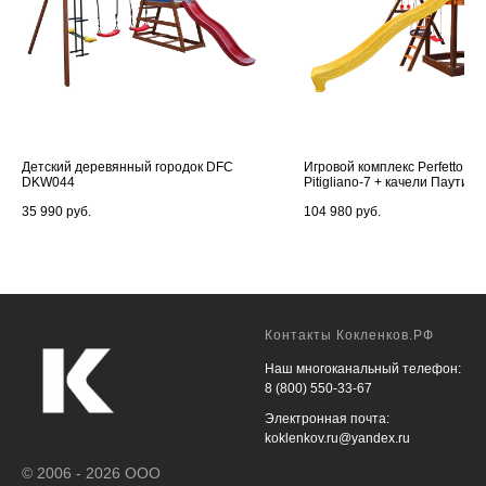
Детский деревянный городок DFC
Игровой комплекс Perfetto spo
DKW044
Pitigliano-7 + качели Паутина
35 990
руб.
104 980
руб.
Контакты Кокленков.РФ
Наш многоканальный телефон:
8 (800) 550-33-67
Электронная почта:
koklenkov.ru@yandex.ru
© 2006 - 2026 ООО