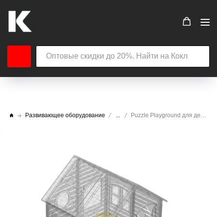
Развивающее оборудование
...
Puzzle Playground для детских домиков LKids 200 х 200 см гп232952