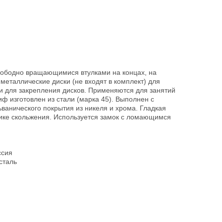
вободно вращающимися втулками на концах, на
еталлические диски (не входят в комплект) для
и для закрепления дисков. Применяются для занятий
иф изготовлен из стали (марка 45). Выполнен с
ванического покрытия из никеля и хрома. Гладкая
ике скольжения. Используется замок с ломающимся
ссия
сталь