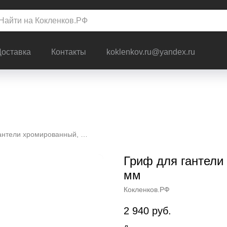
Доставка
Контакты
koklenkov.ru@yandex.ru
Гриф для гантели хромированный, диаметр 50 мм
Гриф для гантели
мм
Кокленков.РФ
2 940
руб.