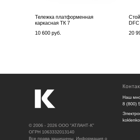
- ти
Тележка платформенная
Стой
каркасная ТК 7
DFC 
10 600
руб.
20 9
Конта
Наш мно
8 (800) 
Электро
koklenk
© 2006 - 2026 ООО "АТЛАНТ-К"
ОГРН 1063332013140
Все права защищены. Информация о