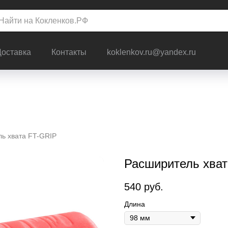
Доставка
Контакты
koklenkov.ru@yandex.ru
ь хвата FT-GRIP
Расширитель хва
540
руб.
Длина