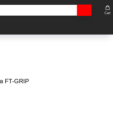
Cart
та FT-GRIP