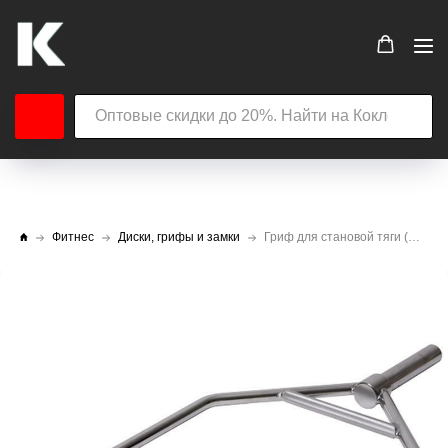
Фитнес
Диски, грифы и замки
Гриф для становой тяги (широкий параллельный хват) диаметр 50 мм