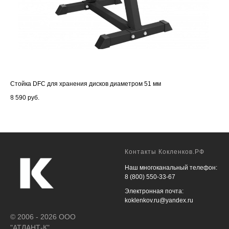
Стойка DFC для хранения дисков диаметром 51 мм
Вер
8 590
руб.
7 8
Контакты Кокленков.РФ
Наш многоканальный телефон:
8 (800) 550-33-67
Электронная почта:
koklenkov.ru@yandex.ru
© 2006 - 2026 ООО
"АТЛАНТ-К"