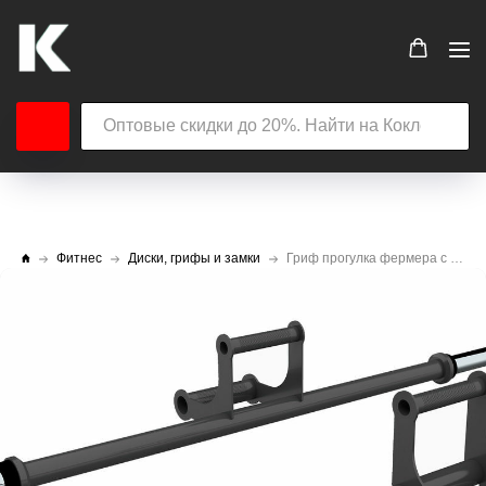
Фитнес
Диски, грифы и замки
Гриф прогулка фермера с двумя рукоятками, L=1600 мм, (пара)