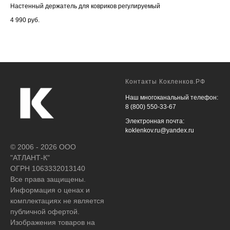
Настенный держатель для ковриков регулируемый
Кор
см 
4 990
руб.
23 
Контакты Кокленков.РФ
Наш многоканальный телефон:
8 (800) 550-33-67
Электронная почта:
koklenkov.ru@yandex.ru
© 2006 - 2026 ООО
"АТЛАНТ-К"
ОГРН 1063332013140
Все права защищены.
Информация о ценах и
комплектациях не является
публичной офертой.
Изображения товаров на