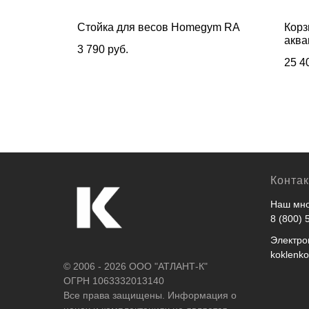
ифов DFC
Стойка для весов Homegym RA
Корз
аква
3 790
руб.
мм
25 4
Конта
Наш мно
8 (800) 
Электро
koklenk
© 2006 - 2026 ООО "АТЛАНТ-К"
ОГРН 1063332013140
Все права защищены. Информация о