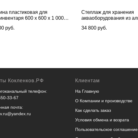
ина пластиковая для
Стеллаж для хранения
инвентаря 600 х 600 х 1 000
акваоборудования из а
Универсал 160 х 145 х 6
00
руб.
34 800
руб.
кты Кокленков.РФ
Клиентам
гоканальный телефон:
На Главную
550-33-67
О Компании и производстве
нная почта:
Как сделать заказ
ov.ru@yandex.ru
Условия обмена и возрата
Пользовательское соглашение