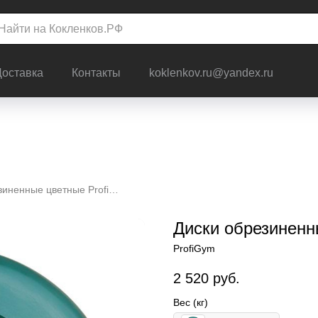
Доставка
Контакты
koklenkov.ru@yandex.ru
Диски обрезиненные цветные ProfiGym
Диски обрезиненн
ProfiGym
2 520
руб.
Вес (кг)